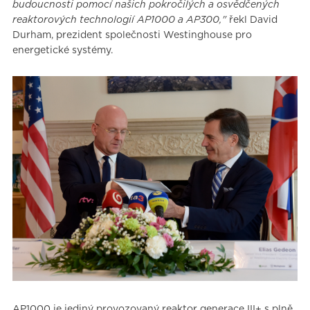
budoucnosti pomocí našich pokročilých a osvědčených
reaktorových technologií AP1000 a AP300,"
řekl David
Durham, prezident společnosti Westinghouse pro
energetické systémy.
AP1000 je jediný provozovaný reaktor generace III+ s plně