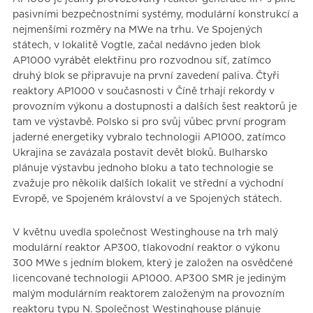
pasivními bezpečnostními systémy, modulární konstrukcí a
nejmenšími rozměry na MWe na trhu. Ve Spojených
státech, v lokalitě Vogtle, začal nedávno jeden blok
AP1000 vyrábět elektřinu pro rozvodnou síť, zatímco
druhý blok se připravuje na první zavedení paliva. Čtyři
reaktory AP1000 v současnosti v Číně trhají rekordy v
provozním výkonu a dostupnosti a dalších šest reaktorů je
tam ve výstavbě. Polsko si pro svůj vůbec první program
jaderné energetiky vybralo technologii AP1000, zatímco
Ukrajina se zavázala postavit devět bloků. Bulharsko
plánuje výstavbu jednoho bloku a tato technologie se
zvažuje pro několik dalších lokalit ve střední a východní
Evropě, ve Spojeném království a ve Spojených státech.
V květnu uvedla společnost Westinghouse na trh malý
modulární reaktor AP300, tlakovodní reaktor o výkonu
300 MWe s jedním blokem, který je založen na osvědčené
licencované technologii AP1000. AP300 SMR je jediným
malým modulárním reaktorem založeným na provozním
reaktoru typu N. Společnost Westinghouse plánuje