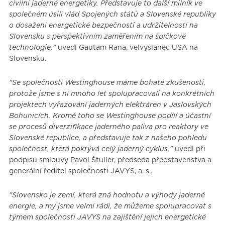
civilní jaderné energetiky. Představuje to další milník ve
společném úsilí vlád Spojených států a Slovenské republiky
o dosažení energetické bezpečnosti a udržitelnosti na
Slovensku s perspektivním zaměřením na špičkové
technologie,"
uvedl Gautam Rana, velvyslanec USA na
Slovensku.
"Se společností Westinghouse máme bohaté zkušenosti,
protože jsme s ní mnoho let spolupracovali na konkrétních
projektech vyřazování jaderných elektráren v Jaslovských
Bohunicích. Kromě toho se Westinghouse podílí a účastní
se procesů diverzifikace jaderného paliva pro reaktory ve
Slovenské republice, a představuje tak z našeho pohledu
společnost, která pokrývá celý jaderný cyklus,"
uvedl při
podpisu smlouvy Pavol Štuller, předseda představenstva a
generální ředitel společnosti JAVYS, a. s..
"Slovensko je zemí, která zná hodnotu a výhody jaderné
energie, a my jsme velmi rádi, že můžeme spolupracovat s
týmem společnosti JAVYS na zajištění jejich energetické