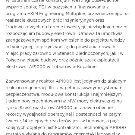
W ostatnim czasie konsorcjum Westinghouse–Bechtel
wsparło spółkę PEJ w pozyskaniu finansowania z
programu EXIM Engineering Multiplier, przeznaczonego na
realizację kluczowych prac inżynieryjnych oraz
środowiskowych na terenie inwestycji, niezbędnych przed
rozpoczęciem budowy elektrowni. Umowa ta umożliwia
zaangażowanym spółkom wniesienie do projektu wiedzy
inżynieryjnej, co przyczyni się do powstania nowych
miejsc pracy zarówno w Stanach Zjednoczonych, jak i w
Polsce na etapie budowy oraz późniejszej eksploatacji
elektrowni AP1000 w Lubiatowie-Kopalinie.
Zaawansowany reaktor AP1000 jest jedynym działającym
reaktorem generacji III+ z w pełni pasywnymi systemami
bezpieczeństwa, modułową konstrukcją i najmniejszym
śladem powierzchniowym na MW mocy elektrycznej na
rynku. Sześć reaktorów AP1000 ustanawia obecnie
rekordy wydajności operacyjnej i dostępności na całym
świecie, 14 kolejnych reaktorów jest w budowie, a pięć
kolejnych objętych jest kontraktami. Technologia AP1000
została wybrana do programów energetyki jądrowej w