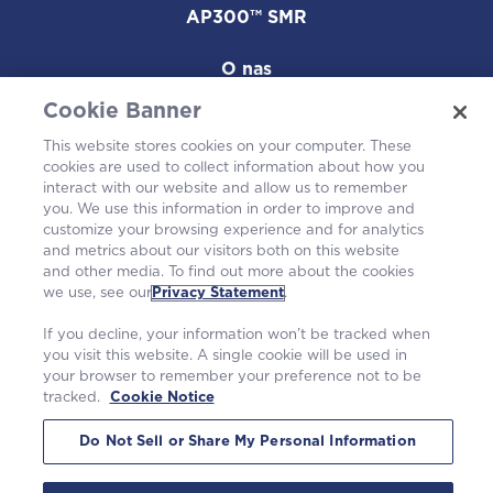
AP300™ SMR
O nas
Cookie Banner
Kariera
This website stores cookies on your computer. These
cookies are used to collect information about how you
W społeczności
interact with our website and allow us to remember
you. We use this information in order to improve and
customize your browsing experience and for analytics
and metrics about our visitors both on this website
and other media. To find out more about the cookies
we use, see our
Privacy Statement
.
If you decline, your information won’t be tracked when
you visit this website. A single cookie will be used in
your browser to remember your preference not to be
tracked.
Cookie Notice
©2026 Westinghouse Electric Company LLC. |
Polityka prywatności
|
Warunki korzystania
|
Powiadomienie o plikach cookie
Do Not Sell or Share My Personal Information