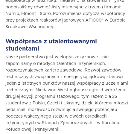
eksploatacji w 1982 roku. Niedawno na słoweńskim rynku
podpisaliśmy również listy intencyjne z trzema firmami:
Numip, Elmont i Spiro. Porozumienia dotyczą współpracy
przy projektach reaktorów jądrowych AP1000® w Europie
Środkowo-Wschodniej.
Współpraca z utalentowanymi
studentami
Nasze partnerstwo jest wielopłaszczyznowe – nie
zapominamy o młodych talentach inżynierskich,
rozpoczynających karierę zawodową. Rozwój zawodów
technicznych związanych z energetyką jądrową stanowi
jeden z istotnych punktów naszej współpracy z uczelniami
technicznymi. Niedawno Westinghouse ogłosił wdrożenie
drugiej edycji programu stażowego, tym razem dla 25
studentów z Polski, Czech i Ukrainy, dzięki któremu młodzi
będą mieli możliwość rozwinięcia swojego potencjału
podczas wakacyjnego stażu w dwóch ośrodkach
inżynieryjnych w Stanach Zjednoczonych – w Karolinie
Południowej i Pensylwanii.