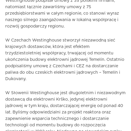
Westinghouse podpisał umowy z 35 polskimi firmami,
natomiast łącznie zawarliśmy umowy z 75
przedsiębiorstwami w całym regionie, co stanowi wyraz
naszego silnego zaangażowania w lokalną współpracę i
rozwój gospodarczy regionu.
W Czechach Westinghouse stworzył niezawodną sieć
krajowych dostawców, która jest efektem
trzydziestoletniej współpracy, trwającej od momentu
ukończenia budowy elektrowni jądrowej Temelín. Ostatnio
podpisaliśmy umowę z Czechami i CEZ na dostarczanie
paliwa do obu czeskich elektrowni jądrowych – Temelín i
Dukovany.
W Słowenii Westinghouse jest długoletnim i niezawodnym
dostawcą dla elektrowni Krško, jedynej elektrowni
jądrowej w tym kraju, dostarczającej energię od ponad 40
lat. Byliśmy odpowiedzialni za projekt reaktora oraz
zapewnienie wsparcia technicznego i dostarczanie
technologii od momentu budowy do rozpoczęcia