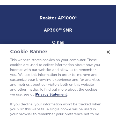
Reaktor AP1000®
AP300™ SMR
O nas
Cookie Banner
Kariera
This website stores cookies on your computer. These
cookies are used to collect information about how you
W społeczności
interact with our website and allow us to remember
you. We use this information in order to improve and
customize your browsing experience and for analytics
and metrics about our visitors both on this website
and other media. To find out more about the cookies
we use, see our
Privacy Statement
.
If you decline, your information won’t be tracked when
you visit this website. A single cookie will be used in
your browser to remember your preference not to be