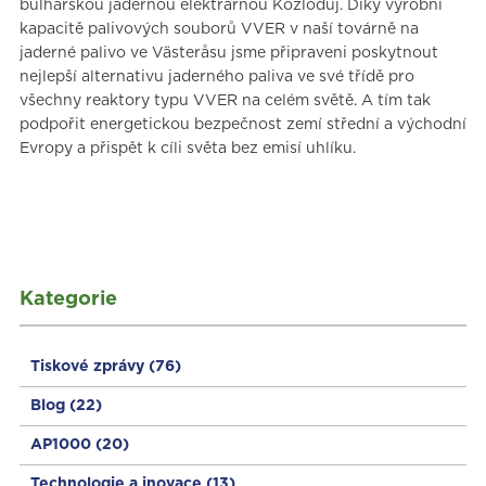
bulharskou jadernou elektrárnou Kozloduj. Díky výrobní
kapacitě palivových souborů VVER v naší továrně na
jaderné palivo ve Västeråsu jsme připraveni poskytnout
nejlepší alternativu jaderného paliva ve své třídě pro
všechny reaktory typu VVER na celém světě. A tím tak
podpořit energetickou bezpečnost zemí střední a východní
Evropy a přispět k cíli světa bez emisí uhlíku.
Kategorie
Tiskové zprávy
(76)
Blog
(22)
AP1000
(20)
Technologie a inovace
(13)