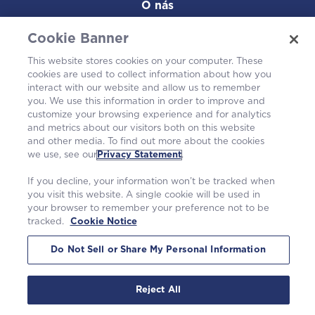
O nás
Cookie Banner
Naše elektrárny
This website stores cookies on your computer. These
Kariéra
cookies are used to collect information about how you
interact with our website and allow us to remember
you. We use this information in order to improve and
customize your browsing experience and for analytics
and metrics about our visitors both on this website
and other media. To find out more about the cookies
we use, see our
Privacy Statement
.
If you decline, your information won’t be tracked when
you visit this website. A single cookie will be used in
your browser to remember your preference not to be
tracked.
Cookie Notice
©2026 Westinghouse Electric Company LLC. |
Prohlášení o ochraně osobních údajů
|
Podmínky použití
|
Oznámení o souborech cookie
Do Not Sell or Share My Personal Information
Reject All