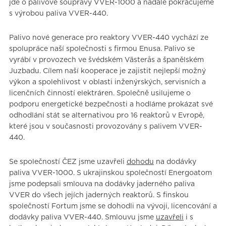
jde o palivové soupravy VVER-1000 a nadále pokračujeme
s výrobou paliva VVER-440.
Palivo nové generace pro reaktory VVER-440 vychází ze
spolupráce naší společnosti s firmou Enusa. Palivo se
vyrábí v provozech ve švédském Västerås a španělském
Juzbadu. Cílem naší kooperace je zajistit nejlepší možný
výkon a spolehlivost v oblasti inženýrských, servisních a
licenčních činností elektráren. Společně usilujeme o
podporu energetické bezpečnosti a hodláme prokázat své
odhodlání stát se alternativou pro 16 reaktorů v Evropě,
které jsou v současnosti provozovány s palivem VVER-
440.
Se společností ČEZ jsme uzavřeli
dohodu
na dodávky
paliva VVER-1000. S ukrajinskou společností Energoatom
jsme podepsali smlouva na dodávky jaderného paliva
VVER do všech jejích jaderných reaktorů. S finskou
společností Fortum jsme se dohodli na vývoji, licencování a
dodávky paliva VVER-440. Smlouvu jsme
uzavřeli
i s