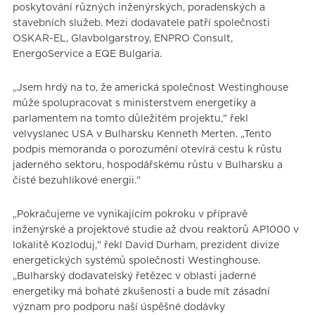
poskytování různých inženýrských, poradenských a
stavebních služeb. Mezi dodavatele patří společnosti
OSKAR-EL, Glavbolgarstroy, ENPRO Consult,
EnergoService a EQE Bulgaria.
„Jsem hrdý na to, že americká společnost Westinghouse
může spolupracovat s ministerstvem energetiky a
parlamentem na tomto důležitém projektu," řekl
velvyslanec USA v Bulharsku Kenneth Merten. „Tento
podpis memoranda o porozumění otevírá cestu k růstu
jaderného sektoru, hospodářskému růstu v Bulharsku a
čisté bezuhlíkové energii."
„Pokračujeme ve vynikajícím pokroku v přípravě
inženýrské a projektové studie až dvou reaktorů AP1000 v
lokalitě Kozloduj," řekl David Durham, prezident divize
energetických systémů společnosti Westinghouse.
„Bulharský dodavatelský řetězec v oblasti jaderné
energetiky má bohaté zkušenosti a bude mít zásadní
význam pro podporu naší úspěšné dodávky