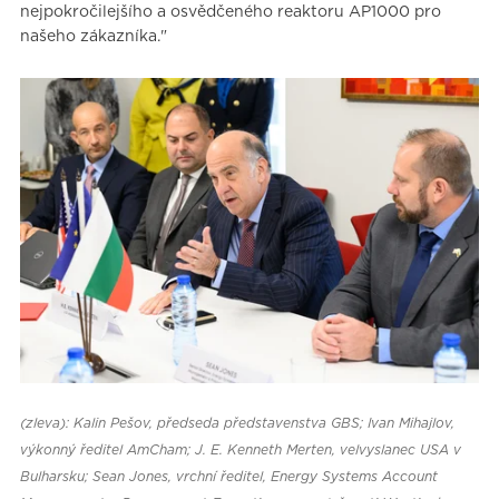
nejpokročilejšího a osvědčeného reaktoru AP1000 pro
našeho zákazníka."
(zleva): Kalin Pešov, předseda představenstva GBS; Ivan Mihajlov,
výkonný ředitel AmCham; J. E. Kenneth Merten, velvyslanec USA v
Bulharsku; Sean Jones, vrchní ředitel, Energy Systems Account