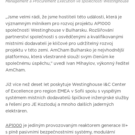
Management a Procurement Execution ve společnosti Westinghouse
„Jsme velmi rádi, že jsme hostiteli této události, která je
významným milníkem pro rozvoj projektu AP1000
společnosti Westinghouse v Bulharsku. Rozšiřování
partnerství společnosti s osvědčenými a kvalifikovanými
místními dodavateli je klíčové pro udržitelný rozvoj
projektu v této zemi. AmCham Bulharsko je nejvhodnější
platformou, která všestranně slouží svým členům ke
společnému úspěchu," uvedl Ivan Mihaylov, výkonný ředitel
AmCham.
Již více než deset let poskytuje Westinghouse I&C Center
of Excellence pro region EMEA v Sofii spolu s vyspělým
systémem místních dodavatelů špičkové inženýrské služby
a řešení pro JE Kozloduj a mnoho dalších jaderných
elektráren.
AP1000
je jediným provozovaným reaktorem generace III+
s plně pasivními bezpečnostními systémy, modulární