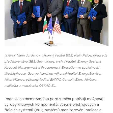
(zleva): Marin Jordanov, výkonný ředitel EQE; Kalin Pešov, předseda
představenstva GBS; Sean Jones, vrchní ředitel, Energy Systems
Account Management a Procurement Execution ve společnosti
Westinghouse; George Manchev, výkonný ředitel EnergoService;
Milan Milanov, výkonný ředitel ENPRO Consult; Elena Minčeva,
majitelka a manažerka OSKAR EL.
Podepsaná memoranda o porozumění popisují možnosti
výroby klíčových komponentů, včetně přístrojových a
řídicích systémů (I&C), systémů monitorování radiace a