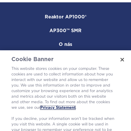
Reaktor AP1000®
AP300™ SMR
O nás
Naše elektrárny
Cookie Banner
This website stores cookies on your computer. These
Kariéra
cookies are used to collect information about how you
interact with our website and allow us to remember
you. We use this information in order to improve and
customize your browsing experience and for analytics
and metrics about our visitors both on this website
and other media. To find out more about the cookies
we use, see our
Privacy Statement
.
If you decline, your information won’t be tracked when
you visit this website. A single cookie will be used in
your browser to remember your preference not to be