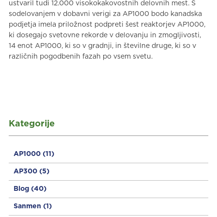
ustvaril tudi 12.000 visokokakovostnih delovnih mest. S
sodelovanjem v dobavni verigi za AP1000 bodo kanadska
podjetja imela priložnost podpreti šest reaktorjev AP1000,
ki dosegajo svetovne rekorde v delovanju in zmogljivosti,
14 enot AP1000, ki so v gradnji, in številne druge, ki so v
različnih pogodbenih fazah po vsem svetu.
Kategorije
AP1000
(11)
AP300
(5)
Blog
(40)
Sanmen
(1)