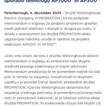
uporabo tehnologij AP1000® in AP300™
Peterborough, 4. december 2025
– Družbi Westinghouse
Electric Company in PROMATION Ltd sta podpisali
memorandum o soglasju za podporo projektom gradnje
novih jedrskih elektrarn v Kanadi in drugod po svetu. V
skladu s sporazumom bo družba PROMATION lahko
zagotavljala robotiko, orodje in opremo za projekte
reaktorjev AP1000® in AP300™.
»Zelo smo veseli, da smo z družbo Westinghouse sklenili
memorandum o soglasju, ki simbolizira naše skupne
vrednote pravega sodelovanja in trajne odličnosti.
Memorandum predstavlja še en pomemben mejnik na naši
poti, ki temelji na zaupanju, inovativnosti in skupnem
uspehu,« je povedal Darryl Spector, predsednik družbe
PROMATION. »Da nas Westinghouse obravnava kot
zaupanja vrednega partnerja, je pomembno priznanje naše
rasti in zavezanosti kakovosti, ki jo izkazuje odlična ekipa
družbe PROMATION. To sodelovanje utrjuje naš skupni cilj