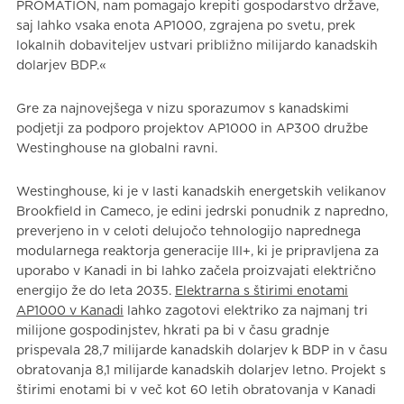
PROMATION, nam pomagajo krepiti gospodarstvo države,
saj lahko vsaka enota AP1000, zgrajena po svetu, prek
lokalnih dobaviteljev ustvari približno milijardo kanadskih
dolarjev BDP.«
Gre za najnovejšega v nizu sporazumov s kanadskimi
podjetji za podporo projektov AP1000 in AP300 družbe
Westinghouse na globalni ravni.
Westinghouse, ki je v lasti kanadskih energetskih velikanov
Brookfield in Cameco, je edini jedrski ponudnik z napredno,
preverjeno in v celoti delujočo tehnologijo naprednega
modularnega reaktorja generacije III+, ki je pripravljena za
uporabo v Kanadi in bi lahko začela proizvajati električno
energijo že do leta 2035.
Elektrarna s štirimi enotami
AP1000 v Kanadi
lahko zagotovi elektriko za najmanj tri
milijone gospodinjstev, hkrati pa bi v času gradnje
prispevala 28,7 milijarde kanadskih dolarjev k BDP in v času
obratovanja 8,1 milijarde kanadskih dolarjev letno. Projekt s
štirimi enotami bi v več kot 60 letih obratovanja v Kanadi