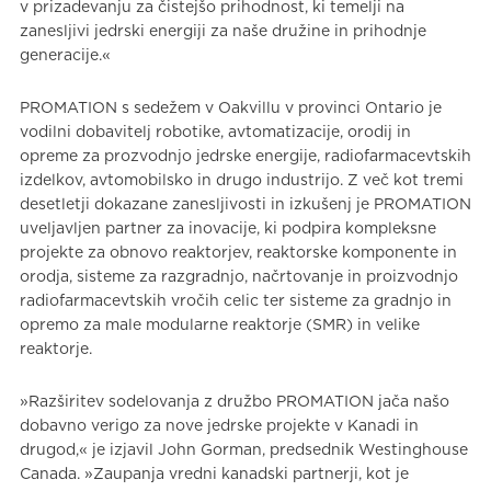
v prizadevanju za čistejšo prihodnost, ki temelji na
zanesljivi jedrski energiji za naše družine in prihodnje
generacije.«
PROMATION s sedežem v Oakvillu v provinci Ontario je
vodilni dobavitelj robotike, avtomatizacije, orodij in
opreme za prozvodnjo jedrske energije, radiofarmacevtskih
izdelkov, avtomobilsko in drugo industrijo. Z več kot tremi
desetletji dokazane zanesljivosti in izkušenj je PROMATION
uveljavljen partner za inovacije, ki podpira kompleksne
projekte za obnovo reaktorjev, reaktorske komponente in
orodja, sisteme za razgradnjo, načrtovanje in proizvodnjo
radiofarmacevtskih vročih celic ter sisteme za gradnjo in
opremo za male modularne reaktorje (SMR) in velike
reaktorje.
»Razširitev sodelovanja z družbo PROMATION jača našo
dobavno verigo za nove jedrske projekte v Kanadi in
drugod,« je izjavil John Gorman, predsednik Westinghouse
Canada. »Zaupanja vredni kanadski partnerji, kot je