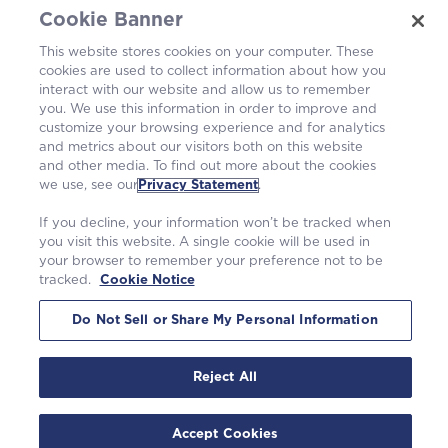
Cookie Banner
Kariera
This website stores cookies on your computer. These
cookies are used to collect information about how you
Smo del skupnosti
interact with our website and allow us to remember
you. We use this information in order to improve and
customize your browsing experience and for analytics
and metrics about our visitors both on this website
and other media. To find out more about the cookies
we use, see our
Privacy Statement
.
If you decline, your information won’t be tracked when
you visit this website. A single cookie will be used in
your browser to remember your preference not to be
tracked.
Cookie Notice
©2026 Westinghouse Electric Company LLC. |
Izjava o zasebnosti
|
Pogoji uporabe
|
Obvestilo o piškotkih
Do Not Sell or Share My Personal Information
Reject All
Accept Cookies