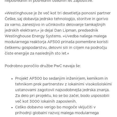
neposrednih in posrednih osebnih let zaposlitve.
»Westinghouse je že več kot tri desetletja ponosni partner
Češke, saj dobavlja jedrsko tehnologijo, storitve in gorivo
za varno, zanesljivo in učinkovito delovanje tamkajšnjih
jedrskih elektrarn,« je dejal Dan Lipman, predsednik
Westinghouse Energy Systems. »Uvedba našega malega
modularnega reaktorja AP300 prinaša pomembne koristi
češkemu gospodarstvu, delovni sili in ciljem na področju
čiste energije za naslednjih sto let.«
Podrobno poročilo družbe PwC navaja še:
Projekt AP300 bo sedanjim inženirjem, kemikom in
tehnikom prek partnerstev z lokalnimi visokošolskimi
ustanovami zagotovil najsodobnejša jedrska znanja.
Za delo pri projektu, ko se bo začel, bodo usposobili
več kot 3000 lokalnih zaposlenih.
Ceško dobavno verigo bo mogoče vključiti v
prihodnji globalni razvoj malega modularnega