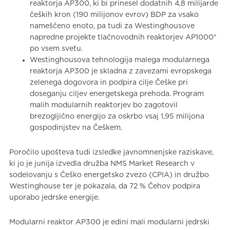
reaktorja AP300, ki bi prinesel dodatnih 4,8 milijarde
čeških kron (190 milijonov evrov) BDP za vsako
nameščeno enoto, pa tudi za Westinghousove
napredne projekte tlačnovodnih reaktorjev AP1000®
po vsem svetu.
Westinghousova tehnologija malega modularnega
reaktorja AP300 je skladna z zavezami evropskega
zelenega dogovora in podpira cilje Češke pri
doseganju ciljev energetskega prehoda. Program
malih modularnih reaktorjev bo zagotovil
brezogljično energijo za oskrbo vsaj 1,95 milijona
gospodinjstev na Češkem.
Poročilo upošteva tudi izsledke javnomnenjske raziskave,
ki jo je junija izvedla družba NMS Market Research v
sodelovanju s Češko energetsko zvezo (CPIA) in družbo
Westinghouse ter je pokazala, da 72 % Čehov podpira
uporabo jedrske energije.
Modularni reaktor AP300 je edini mali modularni jedrski