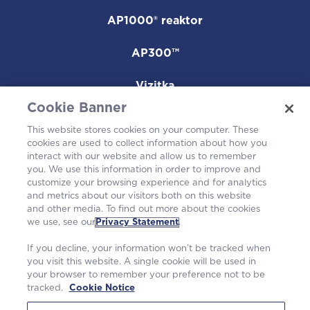
AP1000® reaktor
AP300™
Vizitka
Cookie Banner
Kariera
This website stores cookies on your computer. These
cookies are used to collect information about how you
Smo del skupnosti
interact with our website and allow us to remember
you. We use this information in order to improve and
customize your browsing experience and for analytics
and metrics about our visitors both on this website
and other media. To find out more about the cookies
we use, see our
Privacy Statement
.
If you decline, your information won’t be tracked when
you visit this website. A single cookie will be used in
your browser to remember your preference not to be
tracked.
Cookie Notice
©2026 Westinghouse Electric Company LLC. |
Izjava o zasebnosti
|