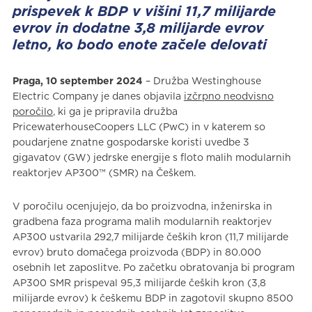
prispevek k BDP v višini 11,7 milijarde
evrov in dodatne 3,8 milijarde evrov
letno, ko bodo enote začele delovati
Praga, 10 september 2024
– Družba Westinghouse
Electric Company je danes objavila
izčrpno neodvisno
poročilo
, ki ga je pripravila družba
PricewaterhouseCoopers LLC (PwC) in v katerem so
poudarjene znatne gospodarske koristi uvedbe 3
gigavatov (GW) jedrske energije s floto malih modularnih
reaktorjev AP300™ (SMR) na Češkem.
V poročilu ocenjujejo, da bo proizvodna, inženirska in
gradbena faza programa malih modularnih reaktorjev
AP300 ustvarila 292,7 milijarde čeških kron (11,7 milijarde
evrov) bruto domačega proizvoda (BDP) in 80.000
osebnih let zaposlitve. Po začetku obratovanja bi program
AP300 SMR prispeval 95,3 milijarde čeških kron (3,8
milijarde evrov) k češkemu BDP in zagotovil skupno 8500