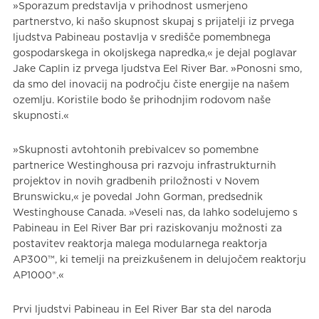
»Sporazum predstavlja v prihodnost usmerjeno
partnerstvo, ki našo skupnost skupaj s prijatelji iz prvega
ljudstva Pabineau postavlja v središče pomembnega
gospodarskega in okoljskega napredka,« je dejal poglavar
Jake Caplin iz prvega ljudstva Eel River Bar. »Ponosni smo,
da smo del inovacij na področju čiste energije na našem
ozemlju. Koristile bodo še prihodnjim rodovom naše
skupnosti.«
»Skupnosti avtohtonih prebivalcev so pomembne
partnerice Westinghousa pri razvoju infrastrukturnih
projektov in novih gradbenih priložnosti v Novem
Brunswicku,« je povedal John Gorman, predsednik
Westinghouse Canada. »Veseli nas, da lahko sodelujemo s
Pabineau in Eel River Bar pri raziskovanju možnosti za
postavitev reaktorja malega modularnega reaktorja
AP300™, ki temelji na preizkušenem in delujočem reaktorju
AP1000®.«
Prvi ljudstvi Pabineau in Eel River Bar sta del naroda