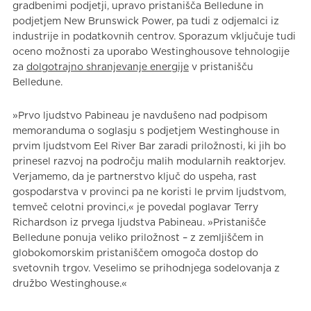
gradbenimi podjetji, upravo pristanišča Belledune in
podjetjem New Brunswick Power, pa tudi z odjemalci iz
industrije in podatkovnih centrov. Sporazum vključuje tudi
oceno možnosti za uporabo Westinghousove tehnologije
za
dolgotrajno shranjevanje energije
v pristanišču
Belledune.
»Prvo ljudstvo Pabineau je navdušeno nad podpisom
memoranduma o soglasju s podjetjem Westinghouse in
prvim ljudstvom Eel River Bar zaradi priložnosti, ki jih bo
prinesel razvoj na področju malih modularnih reaktorjev.
Verjamemo, da je partnerstvo ključ do uspeha, rast
gospodarstva v provinci pa ne koristi le prvim ljudstvom,
temveč celotni provinci,« je povedal poglavar Terry
Richardson iz prvega ljudstva Pabineau. »Pristanišče
Belledune ponuja veliko priložnost – z zemljiščem in
globokomorskim pristaniščem omogoča dostop do
svetovnih trgov. Veselimo se prihodnjega sodelovanja z
družbo Westinghouse.«