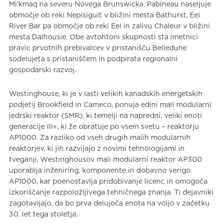
Mi'kmaq na severu Novega Brunswicka. Pabineau naseljuje
območje ob reki Nepisiguit v bližini mesta Bathurst, Eel
River Bar pa območje ob reki Eel in zalivu Chaleur v bližini
mesta Dalhousie. Obe avtohtoni skupnosti sta imetnici
pravic prvotnih prebivalcev v pristanišču Belledune
sodelujeta s pristaniščem in podpirata regionalni
gospodarski razvoj.
Westinghouse, ki je v lasti velikih kanadskih energetskih
podjetij Brookfield in Cameco, ponuja edini mali modularni
jedrski reaktor (SMR), ki temelji na napredni, veliki enoti
generacije III+, ki že obratuje po vsem svetu – reaktorju
AP1000. Za razliko od vseh drugih malih modularnih
reaktorjev, ki jih razvijajo z novimi tehnologijami in
tveganji, Westinghousov mali modularni reaktor AP300
uporablja inženiring, komponente in dobavno verigo
AP1000, kar poenostavlja pridobivanje licenc in omogoča
izkoriščanje razpoložljivega tehničnega znanja. Ti dejavniki
zagotavljajo, da bo prva delujoča enota na voljo v začetku
30. let tega stoletja.