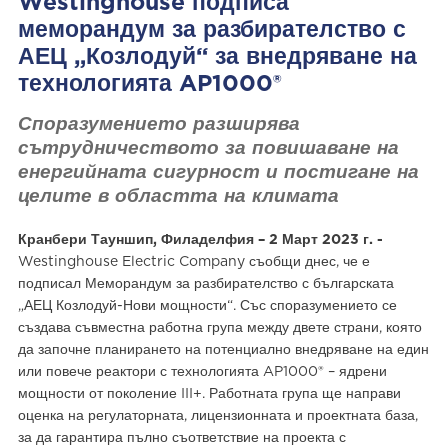
Westinghouse подписа
меморандум за разбирателство с
АЕЦ „Козлодуй“ за внедряване на
технологията AP1000®
Споразумението разширява
сътрудничеството за повишаване на
енергийната сигурност и постигане на
целите в областта на климата
Кранбери Тауншип, Филаделфия – 2 Март 2023 г. -
Westinghouse Electric Company съобщи днес, че е
подписал Меморандум за разбирателство с българската
„АЕЦ Козлодуй-Нови мощности“. Със споразумението се
създава съвместна работна група между двете страни, която
да започне планирането на потенциално внедряване на един
или повече реактори с технологията AP1000® – ядрени
мощности от поколение III+. Работната група ще направи
оценка на регулаторната, лицензионната и проектната база,
за да гарантира пълно съответствие на проекта с