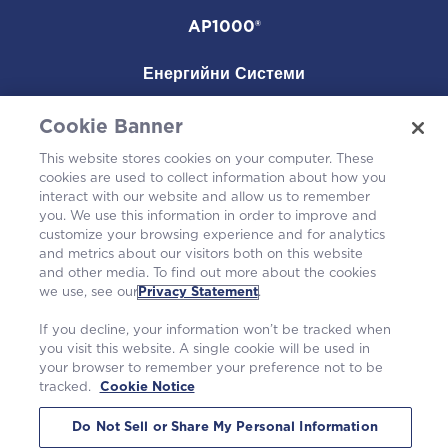
AP1000®
Енергийни Системи
Кариери
Cookie Banner
This website stores cookies on your computer. These
В общността
cookies are used to collect information about how you
interact with our website and allow us to remember
you. We use this information in order to improve and
customize your browsing experience and for analytics
and metrics about our visitors both on this website
and other media. To find out more about the cookies
we use, see our
Privacy Statement
.
If you decline, your information won’t be tracked when
you visit this website. A single cookie will be used in
your browser to remember your preference not to be
© Westinghouse Electric Company LLC.
Всички права запазени.
|
tracked.
Cookie Notice
Декларация за поверителност
|
Условия за ползване
|
Уведомление за бисквитки
Do Not Sell or Share My Personal Information