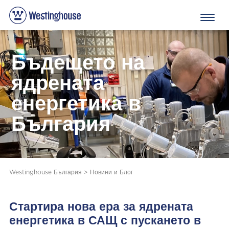
Бъдещето на
ядрената
енергетика в
България
Westinghouse България
>
Новини и Блог
Стартира нова ера за ядрената
енергетика в САЩ с пускането в