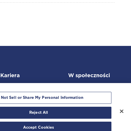
Kariera
W społeczności
 Not Sell or Share My Personal Information
Reject All
ystania
|
Accept Cookies