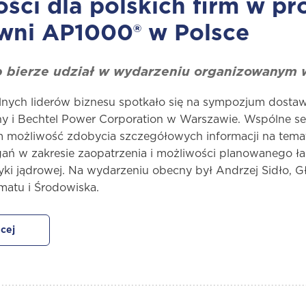
ści dla polskich firm w p
owni AP1000® w Polsce
b bierze udział w wydarzeniu organizowanym
lnych liderów biznesu spotkało się na sympozjum dos
y i Bechtel Power Corporation w Warszawie. Wspólne ses
m możliwość zdobycia szczegółowych informacji na tema
ń w zakresie zaopatrzenia i możliwości planowanego ł
tyki jądrowej. Na wydarzeniu obecny był Andrzej Sidło, 
imatu i Środowiska.
cej