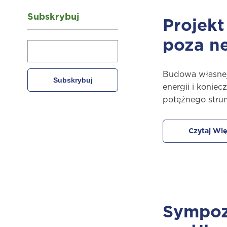
Subskrybuj
Projekt
poza ne
Budowa własnej 
energii i konie
potężnego stru
Czytaj Wię
Sympoz