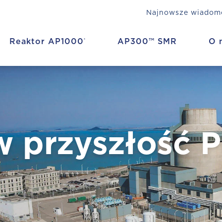
Najnowsze wiadom
Reaktor AP1000
AP300™ SMR
O 
®
w przyszłość P