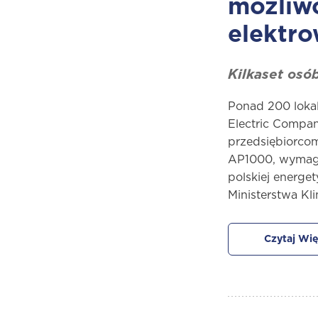
możliwo
elektr
Kilkaset osó
Ponad 200 loka
Electric Compan
przedsiębiorco
AP1000, wymaga
polskiej energe
Ministerstwa Kl
Czytaj Wię