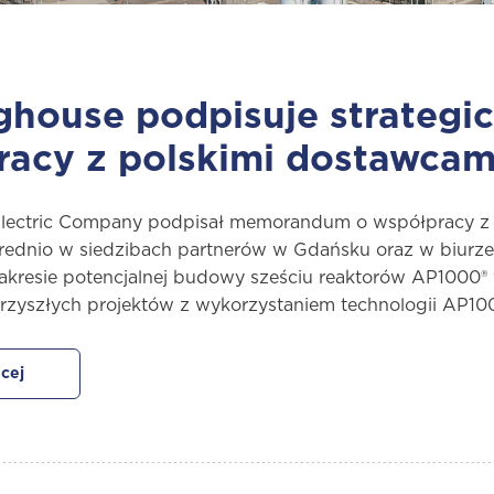
house podpisuje strategi
racy z polskimi dostawcam
lectric Company podpisał memorandum o współpracy z d
rednio w siedzibach partnerów w Gdańsku oraz w biurz
kresie potencjalnej budowy sześciu reaktorów AP1000® w
rzyszłych projektów z wykorzystaniem technologii AP1
cej