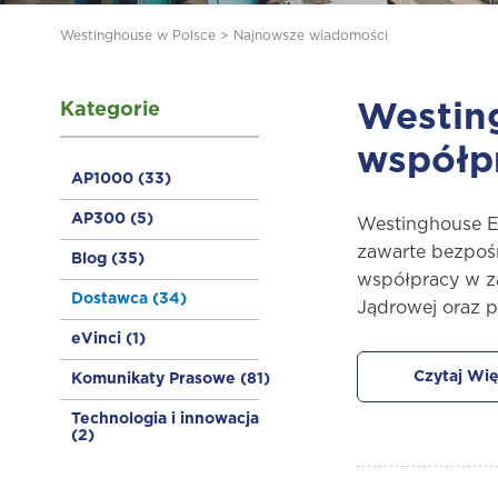
Westinghouse w Polsce
>
Najnowsze wiadomości
Kategorie
Westing
współp
AP1000
(33)
AP300
(5)
Westinghouse E
zawarte bezpoś
Blog
(35)
współpracy w za
Dostawca
(34)
Jądrowej oraz p
eVinci
(1)
Czytaj Wię
Komunikaty Prasowe
(81)
Technologia i innowacja
(2)