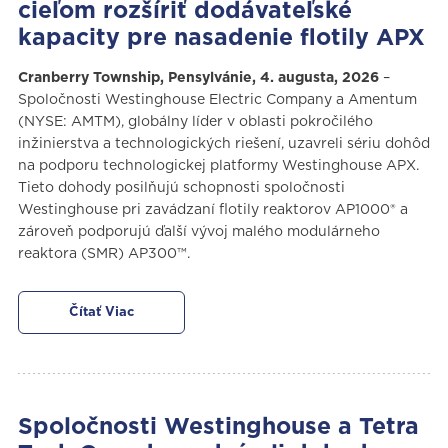
cieľom rozšíriť dodávateľské
kapacity pre nasadenie flotily APX
Cranberry Township, Pensylvánie, 4. augusta, 2026
–
Spoločnosti Westinghouse Electric Company a Amentum
(NYSE: AMTM), globálny líder v oblasti pokročilého
inžinierstva a technologických riešení, uzavreli sériu dohôd
na podporu technologickej platformy Westinghouse APX.
Tieto dohody posilňujú schopnosti spoločnosti
Westinghouse pri zavádzaní flotily reaktorov AP1000® a
zároveň podporujú ďalší vývoj malého modulárneho
reaktora (SMR) AP300™.
Čítať Viac
Spoločnosti Westinghouse a Tetra