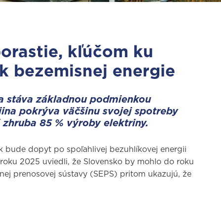
orastie, kľúčom ku
k bezemisnej energie
sa stáva základnou podmienkou
ina pokrýva väčšinu svojej spotreby
i zhruba 85 % výroby elektriny.
k bude dopyt po spoľahlivej bezuhlíkovej energii
 roku 2025 uviedli, že Slovensko by mohlo do roku
nej prenosovej sústavy (SEPS) pritom ukazujú, že
.