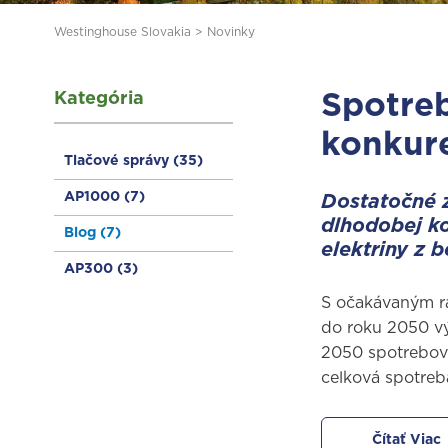
Westinghouse Slovakia
>
Novinky
Kategória
Spotreb
konkure
Tlačové správy
(35)
AP1000
(7)
Dostatočné 
dlhodobej ko
Blog
(7)
elektriny z 
AP300
(3)
S očakávaným ras
do roku 2050 vý
2050 spotrebova
celková spotreb
Čítať Viac