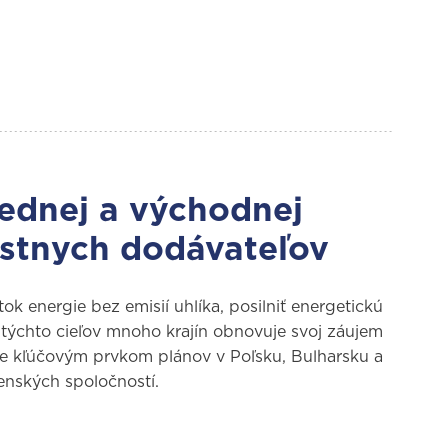
rednej a východnej
estnych dodávateľov
k energie bez emisií uhlíka, posilniť energetickú
týchto cieľov mnoho krajín obnovuje svoj záujem
je kľúčovým prvkom plánov v Poľsku, Bulharsku a
venských spoločností.