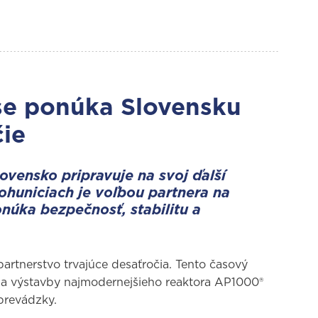
se ponúka Slovensku
čie
lovensko pripravuje na svoj ďalší
ohuniciach je voľbou partnera na
núka bezpečnosť, stabilitu a
artnerstvo trvajúce desaťročia. Tento časový
u a výstavby najmodernejšieho reaktora AP1000®
prevádzky.