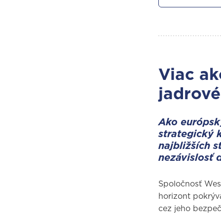
Viac ak
jadrové
Ako európsky
strategický 
najbližších 
nezávislosť 
Spoločnosť West
horizont pokrýv
cez jeho bezpeč