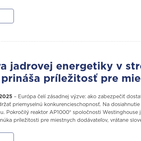
a jadrovej energetiky v st
prináša príležitosť pre mi
 2025
– Európa čelí zásadnej výzve: ako zabezpečiť dostato
ržať priemyselnú konkurencieschopnosť. Na dosiahnutie 
iu. Pokročilý reaktor AP1000® spoločnosti Westinghouse 
núka príležitosti pre miestnych dodávateľov, vrátane slo