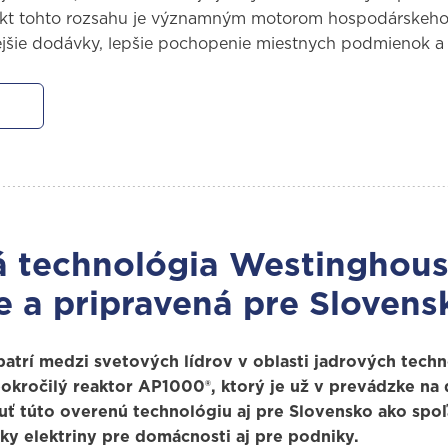
ekt tohto rozsahu je významným motorom hospodárskeho 
jšie dodávky, lepšie pochopenie miestnych podmienok a 
á technológia Westinghous
e a pripravená pre Slovens
trí medzi svetových lídrov v oblasti jadrových techno
okročilý reaktor AP1000®, ktorý je už v prevádzke n
ť túto overenú technológiu aj pre Slovensko ako spoľ
ky elektriny pre domácnosti aj pre podniky.