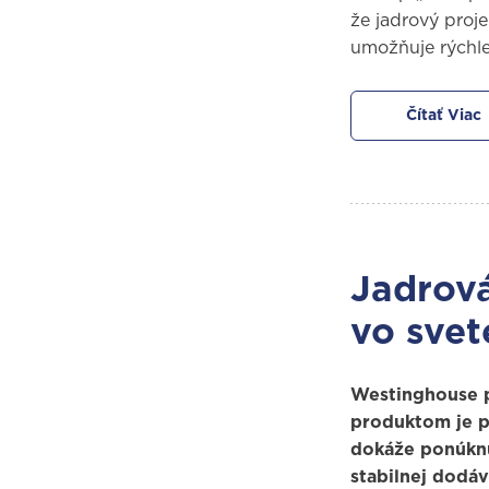
že jadrový proj
umožňuje rýchle
Čítať Viac
Jadrov
vo svet
Westinghouse pa
produktom je p
dokáže ponúknu
stabilnej dodáv