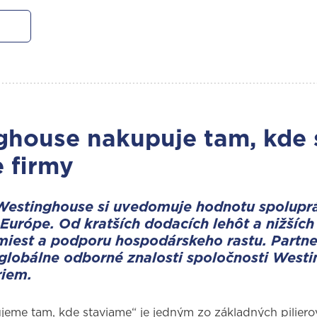
house nakupuje tam, kde s
 firmy
Westinghouse si uvedomuje hodnotu spoluprá
Európe. Od kratších dodacích lehôt a nižšíc
miest a podporu hospodárskeho rastu. Partn
globálne odborné znalosti spoločnosti West
riem.
jeme tam, kde staviame“ je jedným zo základných pilier