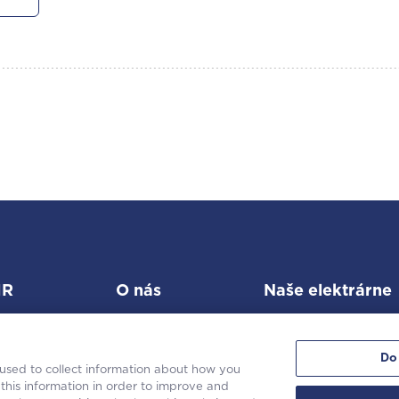
MR
O nás
Naše elektrárne
Do
 used to collect information about how you
this information in order to improve and