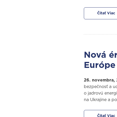
Čítať Viac
Nová ér
Európe 
26. novembra,
bezpečnosť a ud
o jadrovú energ
na Ukrajine a po
Čítať Viac