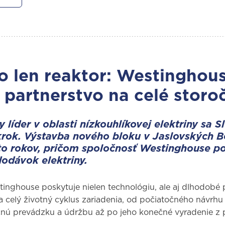
o len reaktor: Westinghou
 partnerstvo na celé storo
 líder v oblasti nízkouhlíkovej elektriny sa S
krok. Výstavba nového bloku v Jaslovských B
sto rokov, pričom spoločnosť Westinghouse po
dodávok elektriny.
inghouse poskytuje nielen technológiu, ale aj dlhodobé p
a celý životný cyklus zariadenia, od počiatočného návrh
nú prevádzku a údržbu až po jeho konečné vyradenie z 