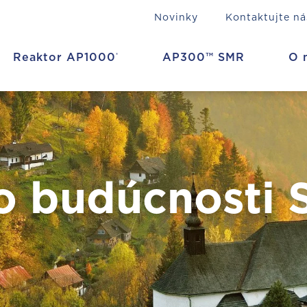
Novinky
Kontaktujte ná
Reaktor AP1000
AP300™ SMR
O 
®
do budúcnosti 