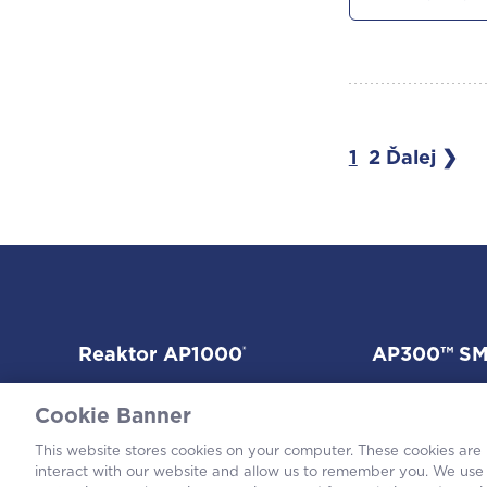
1
2
Ďalej ❯
Reaktor AP1000
®
AP300™ S
Cookie Banner
This website stores cookies on your computer. These cookies are
interact with our website and allow us to remember you. We use 