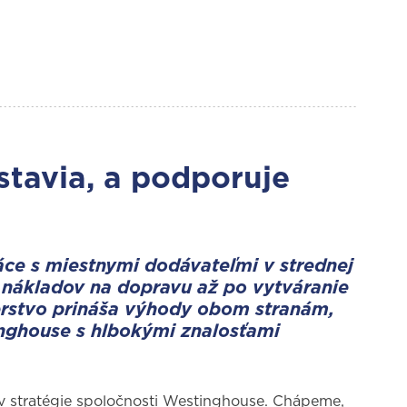
tavia, a podporuje
ce s miestnymi dodávateľmi v strednej
h nákladov na dopravu až po vytváranie
erstvo prináša výhody obom stranám,
inghouse s hlbokými znalosťami
ov stratégie spoločnosti Westinghouse. Chápeme,