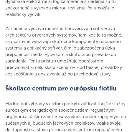
dynamika elektrárne aj logika merania a riadenia sú tu
znázornené s vysokou mierou realizmu, čo umožňuje
realistický výcvik.
Zariadenie využíva modernú hardvérovú a softvérovú
architektúru otvorených systémov. Tam, kde je to možné,
sa opätovne využívajú skutočné komponenty riadiaceho
systému a aplikačný softvér, čím je zabezpečená úzka
prepojenosť medzi výcvikom a skutočnou prevádzkou
zariadenia. Tento prístup umožňuje operátorom
precvičovať si celú škálu scenárov – od bežnej prevádzky
cez spúšťanie a odstavenie až po prechodové stavy.
Školiace centrum pre európsku flotilu
Madrid bol vybraný s cieľom poskytovať kvalitnejšie služby
európskym energetickým spoločnostiam, regulačným
orgánom a ďalším zainteresovaným stranám zapojeným do
súčasných aj budúcich jadrových projektov. Vďaka svojej
dostupnosti sa stáva prirodzeným centrom regionálneho