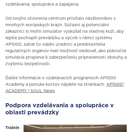
vzdelávania, spolupráce a zapájania.
Od svojho otvorenia centrum privítalo návštevníkov z
mnohých európskych krajín. Súčasní aj potenciálni
zákazníci si mohli simulátor vyskúšať na vlastnej koži, aby
lepšie pochopili prevádzku a výcvik v rámci systému
AP1000, zatiaľ čo vládni úradníci a predstavitelia
regulačných orgánov mali možnosť sledovať, ako pokročilá
simulácia prispieva k zabezpečeniu pripravenosti obsluhy a
zvýšeniu bezpečnosti.
Ďalšie informácie o vzdelávacích programoch AP1000
Academy a ponuke kurzov nájdete na stránkach:
AP1000®
ACADEMY | SOUL News
Podpora vzdelávania a spolupráce v
oblasti prevádzky
Trainin