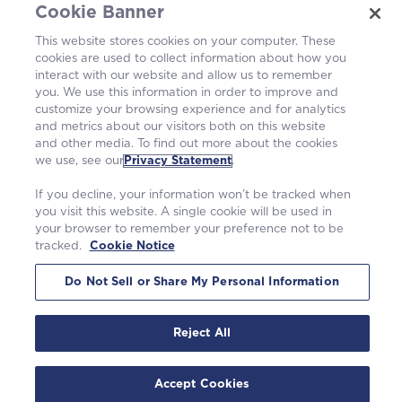
Kariéra
Cookie Banner
This website stores cookies on your computer. These
Komunita
cookies are used to collect information about how you
interact with our website and allow us to remember
you. We use this information in order to improve and
customize your browsing experience and for analytics
and metrics about our visitors both on this website
and other media. To find out more about the cookies
we use, see our
Privacy Statement
.
If you decline, your information won’t be tracked when
you visit this website. A single cookie will be used in
your browser to remember your preference not to be
tracked.
Cookie Notice
©2026 Westinghouse Electric Company LLC. |
Prehlásenie o ochrane osobných údajov
|
Podmienky používania
|
Oznámenie o cookies
Do Not Sell or Share My Personal Information
Reject All
Accept Cookies