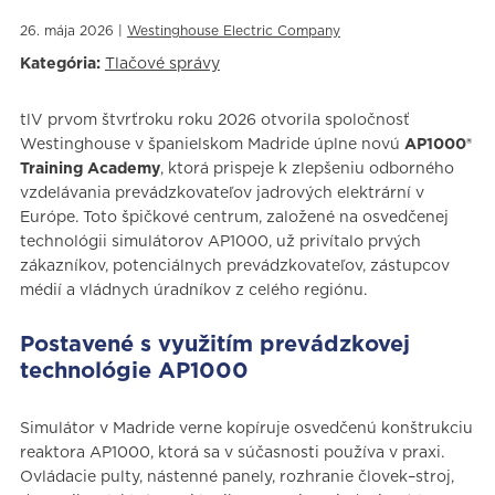
26. mája 2026 |
Westinghouse Electric Company
Kategória:
Tlačové správy
tlV prvom štvrťroku roku 2026 otvorila spoločnosť
Westinghouse v španielskom Madride úplne novú
AP1000®
Training Academy
, ktorá prispeje k zlepšeniu odborného
vzdelávania prevádzkovateľov jadrových elektrární v
Európe. Toto špičkové centrum, založené na osvedčenej
technológii simulátorov AP1000, už privítalo prvých
zákazníkov, potenciálnych prevádzkovateľov, zástupcov
médií a vládnych úradníkov z celého regiónu.
Postavené s využitím prevádzkovej
technológie AP1000
Simulátor v Madride verne kopíruje osvedčenú konštrukciu
reaktora AP1000, ktorá sa v súčasnosti používa v praxi.
Ovládacie pulty, nástenné panely, rozhranie človek–stroj,