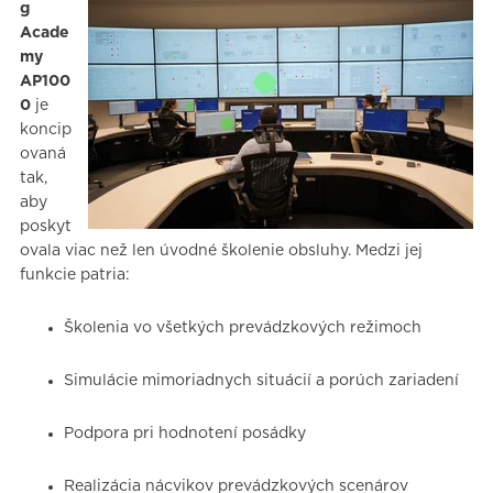
g
Acade
my
AP100
0
je
koncip
ovaná
tak,
aby
poskyt
ovala viac než len úvodné školenie obsluhy. Medzi jej
funkcie patria:
Školenia vo všetkých prevádzkových režimoch
Simulácie mimoriadnych situácií a porúch zariadení
Podpora pri hodnotení posádky
Realizácia nácvikov prevádzkových scenárov