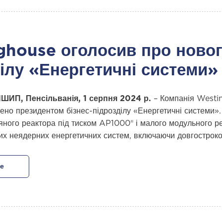
house оголосив про новог
ілу «Енергетичні системи»
ШИП, Пенсільванія, 1 серпня 2024 р.
– Компанія Westin
ено президентом бізнес-підрозділу «Енергетичні системи». 
яного реактора під тиском AP1000® і малого модульного р
их неядерних енергетичних систем, включаючи довгостроков
е