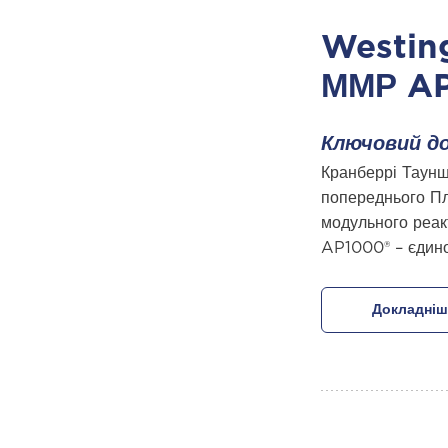
Westing
ММР AP
Ключовий до
Кранберрі Таунш
попереднього Пл
модульного реа
AP1000® – єдиної
Докладніш