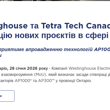
house та Tetra Tech Canad
цію нових проєктів в сфері
сприятиме впровадженню технологій AP10
и
аріо, 28 січня 2026 року
-
Компанії Westinghouse Electr
взаєморозуміння (MoU), який визначає засади співпраці дл
акторів AP1000® та AP300™ у провінції Онтаріо.
е