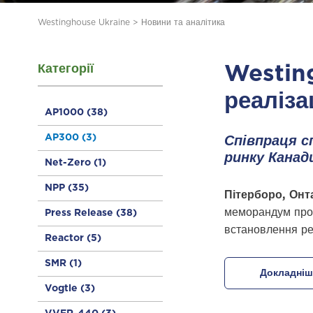
Westinghouse Ukraine
>
Новини та аналітика
Категорії
Westing
реаліза
AP1000
(38)
AP300
(3)
Співпраця 
ринку Канад
Net-Zero
(1)
NPP
(35)
Пітерборо, Онт
меморандум про 
Press Release
(38)
встановлення ре
Reactor
(5)
SMR
(1)
Докладніш
Vogtle
(3)