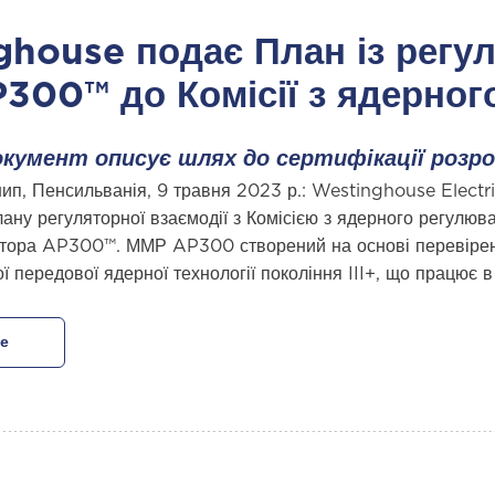
house подає План із регу
300™ до Комісії з ядерног
кумент описує шлях до сертифікації розро
ип, Пенсильванія, 9 травня 2023 р.: Westinghouse Electr
ану регуляторної взаємодії з Комісією з ядерного регул
ктора AP300™. ММР AP300 створений на основі перевірен
 передової ядерної технології покоління III+, що працює в 
е