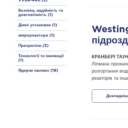
VVER-440
(3)
Безпека, надійність та
довговічність
(1)
Діючі установки
(1)
Westing
мікрореактори
(1)
підрозд
Пресрелізи
(3)
Технології та інновації
КРАНБЕРІ ТАУН
(1)
Ліпмана признач
Ядерне паливо
(19)
розгортання вод
реакторів та інш
Докладніш