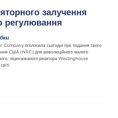
ляторного залучення
о регулювання
бки
ic Company оголосила сьогодні про подання свого
ювання США (NRC) для революційного малого
ого, ліцензованого реактора Westinghouse
світі.