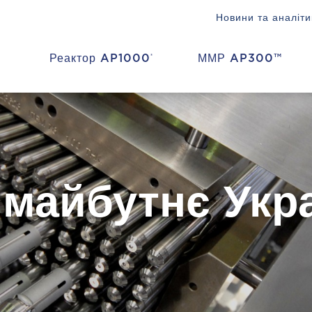
Новини та аналіти
Реактор AP1000
ММР AP300™
®
в майбутнє Укр