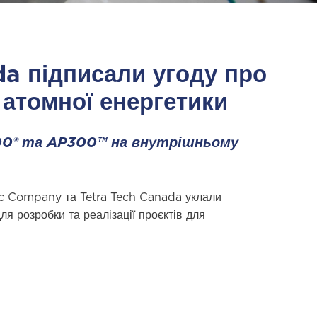
a підписали угоду про
 атомної енергетики
00® та AP300™ на внутрішньому
ic Company та Tetra Tech Canada уклали
я розробки та реалізації проєктів для