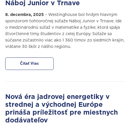
Náboj Junior v Trnave
8. decembra, 2025
– Westinghouse bol hrdým hlavným
sponzorom tohtoročnej súťaže Náboj Junior v Trnave. Ide
o medzinárodnú súťaž v matematike a fyzike, ktorá spája
štvorčlenné tímy študentov z celej Európy. Súťaže sa
súčasne zúčastnilo viac ako 1 360 tímov zo siedmich krajín,
vrátane 30 škôl z nášho regiónu.
Čítať Viac
Nová éra jadrovej energetiky v
strednej a východnej Európe
prináša príležitosť pre miestnych
dodávateľov