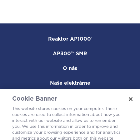
Reaktor AP1000
®
AP300™ SMR
O nás
Naše elektrárne
Kariéra
Cookie Banner
This website stores cookies on your computer. These
Komunita
cookies are used to collect information about how you
interact with our website and allow us to remember
you. We use this information in order to improve and
customize your browsing experience and for analytics
and metrics about our visitors both on this website