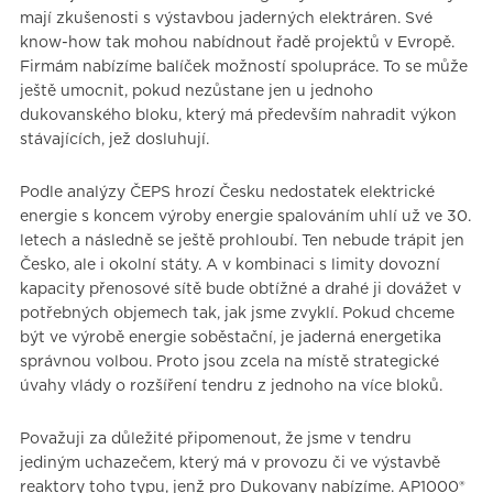
mají zkušenosti s výstavbou jaderných elektráren. Své
know-how tak mohou nabídnout řadě projektů v Evropě.
Firmám nabízíme balíček možností spolupráce. To se může
ještě umocnit, pokud nezůstane jen u jednoho
dukovanského bloku, který má především nahradit výkon
stávajících, jež dosluhují.
Podle analýzy ČEPS hrozí Česku nedostatek elektrické
energie s koncem výroby energie spalováním uhlí už ve 30.
letech a následně se ještě prohloubí. Ten nebude trápit jen
Česko, ale i okolní státy. A v kombinaci s limity dovozní
kapacity přenosové sítě bude obtížné a drahé ji dovážet v
potřebných objemech tak, jak jsme zvyklí. Pokud chceme
být ve výrobě energie soběstační, je jaderná energetika
správnou volbou. Proto jsou zcela na místě strategické
úvahy vlády o rozšíření tendru z jednoho na více bloků.
Považuji za důležité připomenout, že jsme v tendru
jediným uchazečem, který má v provozu či ve výstavbě
reaktory toho typu, jenž pro Dukovany nabízíme. AP1000®