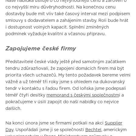
Naše nabídka usiluje o co nejvýhodnější cenu a zároveň o
co nejvyšší míru důvěryhodnosti. Na konečnou cenu
dostavby bude mít vliv také časový interval mezi podpisem
smlouvy s dodavatelem a zahájením stavby. Roli bude hrát
i dostupnost volných kapacit. Splnění zmíněných
podmínek vyžaduje kvalitní a včasnou přípravu.
Zapojujeme české firmy
Představitelé české vlády ještě před samotným začátkem
tendru zdůrazňovali, že zapojení domácích firem má být
priorita všech uchazečů. My tento požadavek bereme velmi
vážně a už téměř tři roky jsme s ohledem na dukovanský
tendr v kontaktu s řadou firem. Od loňska jsme podepsali
téměř čtyři desítky
memorand s českými společnostm
i a
pokračujeme v úsilí zapojit do naší nabídky co nejvíce
dalších.
Na konci února jsme se firmami potkali na akci
Supplier
Day
. Uspořádali jsme ji se společností
Bechtel
, americkým