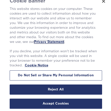
Naše elektrárny
Cookie Banner
This website stores cookies on your computer. These
Kariéra
cookies are used to collect information about how you
interact with our website and allow us to remember
you. We use this information in order to improve and
customize your browsing experience and for analytics
and metrics about our visitors both on this website
and other media. To find out more about the cookies
we use, see our
Privacy Statement
.
If you decline, your information won’t be tracked when
you visit this website. A single cookie will be used in
your browser to remember your preference not to be
tracked.
Cookie Notice
©2026 Westinghouse Electric Company LLC. |
Prohlášení o ochraně osobních údajů
|
Podmínky použití
|
Oznámení o souborech cookie
Do Not Sell or Share My Personal Information
Reject All
Accept Cookies