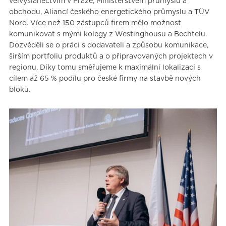
velvyslanectvím v Praze, Ministerstvem průmyslu a
obchodu, Aliancí českého energetického průmyslu a TÜV
Nord. Více než 150 zástupců firem mělo možnost
komunikovat s mými kolegy z Westinghousu a Bechtelu.
Dozvěděli se o práci s dodavateli a způsobu komunikace,
širším portfoliu produktů a o připravovaných projektech v
regionu. Díky tomu směřujeme k maximální lokalizaci s
cílem až 65 % podílu pro české firmy na stavbě nových
bloků.