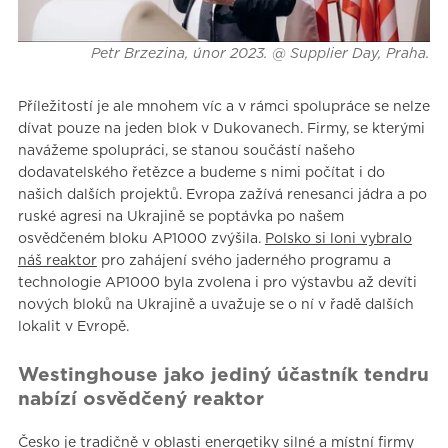
Petr Brzezina, únor 2023. @ Supplier Day, Praha.
Příležitostí je ale mnohem víc a v rámci spolupráce se nelze
dívat pouze na jeden blok v Dukovanech. Firmy, se kterými
navážeme spolupráci, se stanou součástí našeho
dodavatelského řetězce a budeme s nimi počítat i do
našich dalších projektů. Evropa zažívá renesanci jádra a po
ruské agresi na Ukrajině se poptávka po našem
osvědčeném bloku AP1000 zvýšila.
Polsko si loni vybralo
náš reaktor
pro zahájení svého jaderného programu a
technologie AP1000 byla zvolena i pro výstavbu až devíti
nových bloků na Ukrajině a uvažuje se o ní v řadě dalších
lokalit v Evropě.
Westinghouse jako jediný účastník tendru
nabízí osvědčený reaktor
Česko je tradičně v oblasti energetiky silné a místní firmy