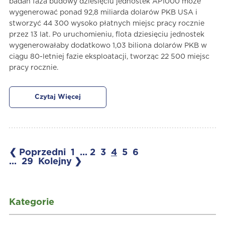
badań faza budowy dziesięciu jednostek AP1000 może
wygenerować ponad 92,8 miliarda dolarów PKB USA i
stworzyć 44 300 wysoko płatnych miejsc pracy rocznie
przez 13 lat. Po uruchomieniu, flota dziesięciu jednostek
wygenerowałaby dodatkowo 1,03 biliona dolarów PKB w
ciągu 80-letniej fazie eksploatacji, tworząc 22 500 miejsc
pracy rocznie.
Czytaj Więcej
❮ Poprzedni
1
...
2
3
4
5
6
...
29
Kolejny ❯
Kategorie