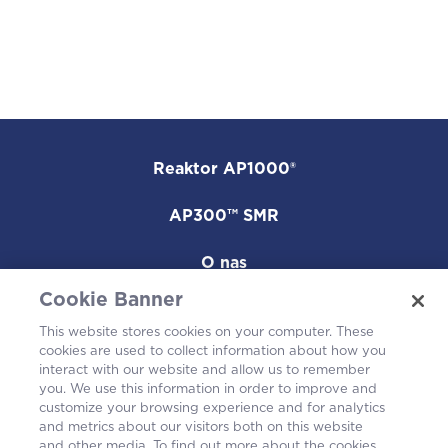
Reaktor AP1000®
AP300™ SMR
O nas
Cookie Banner
Kariera
This website stores cookies on your computer. These
cookies are used to collect information about how you
W społeczności
interact with our website and allow us to remember
you. We use this information in order to improve and
customize your browsing experience and for analytics
and metrics about our visitors both on this website
and other media. To find out more about the cookies