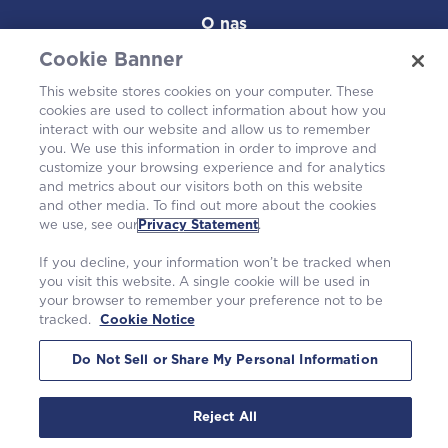
O nas
Cookie Banner
Kariera
This website stores cookies on your computer. These
cookies are used to collect information about how you
W społeczności
interact with our website and allow us to remember
you. We use this information in order to improve and
customize your browsing experience and for analytics
and metrics about our visitors both on this website
and other media. To find out more about the cookies
we use, see our
Privacy Statement
.
If you decline, your information won’t be tracked when
you visit this website. A single cookie will be used in
your browser to remember your preference not to be
tracked.
Cookie Notice
©2026 Westinghouse Electric Company LLC. |
Polityka prywatności
|
Warunki korzystania
|
Powiadomienie o plikach cookie
Do Not Sell or Share My Personal Information
Reject All