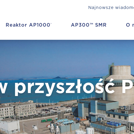
Najnowsze wiadom
Reaktor AP1000
AP300™ SMR
O 
®
w przyszłość P