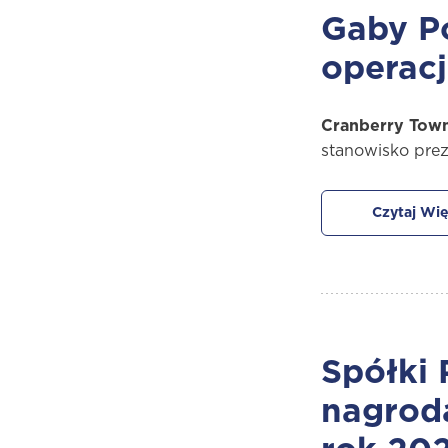
Gaby Po
operacj
Cranberry Town
stanowisko prez
Czytaj Wię
Spółki
nagrod