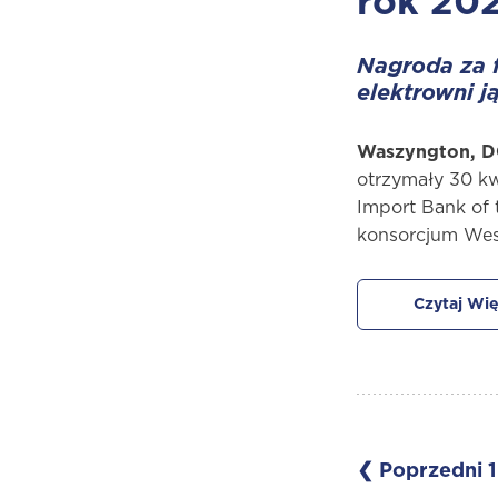
rok 20
Nagroda za f
elektrowni j
Waszyngton, DC
otrzymały 30 kw
Import Bank of 
konsorcjum West
Czytaj Wię
❮ Poprzedni
1