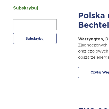
Subskrybuj
Polska 
Bechte
Waszyngton, DC
Zjednoczonych p
oraz czołowych 
obszarze energe
Czytaj Wię