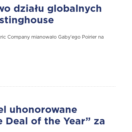
wo działu globalnych
estinghouse
tric Company mianowało Gaby'ego Poirier na
tel uhonorowane
Deal of the Year” za