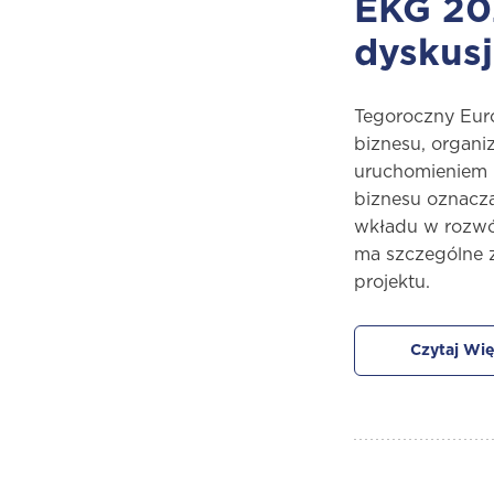
EKG 202
dyskusj
Tegoroczny Euro
biznesu, organi
uruchomieniem p
biznesu oznacza
wkładu w rozwój
ma szczególne z
projektu.
Czytaj Wię