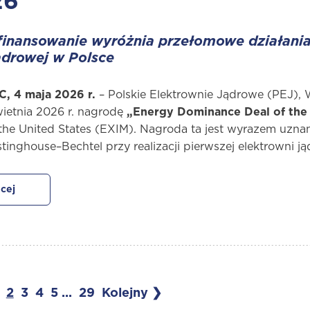
26
inansowanie wyróżnia przełomowe działania n
ądrowej w Polsce
, 4 maja 2026 r.
– Polskie Elektrownie Jądrowe (PEJ), 
ietnia 2026 r. nagrodę
„Energy Dominance Deal of the
the United States (EXIM). Nagroda ta jest wyrazem uznan
inghouse–Bechtel przy realizacji pierwszej elektrowni ją
cej
2
3
4
5
...
29
Kolejny ❯