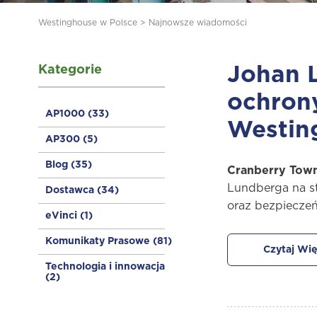
Westinghouse w Polsce
>
Najnowsze wiadomości
Kategorie
Johan L
ochron
AP1000
(33)
Westin
AP300
(5)
Blog
(35)
Cranberry Town
Lundberga na st
Dostawca
(34)
oraz bezpieczeń
eVinci
(1)
Komunikaty Prasowe
(81)
Czytaj Wię
Technologia i innowacja
(2)