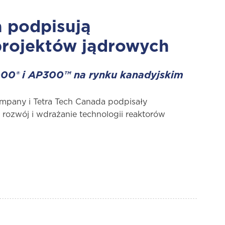
a podpisują
projektów jądrowych
000® i AP300™ na rynku kanadyjskim
ompany i Tetra Tech Canada podpisały
rozwój i wdrażanie technologii reaktorów