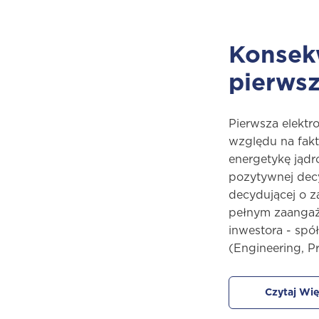
Konsekw
pierwsz
Pierwsza elektr
względu na fakt
energetykę jądr
pozytywnej decy
decydującej o z
pełnym zaangażo
inwestora - spó
(Engineering, P
Czytaj Wię