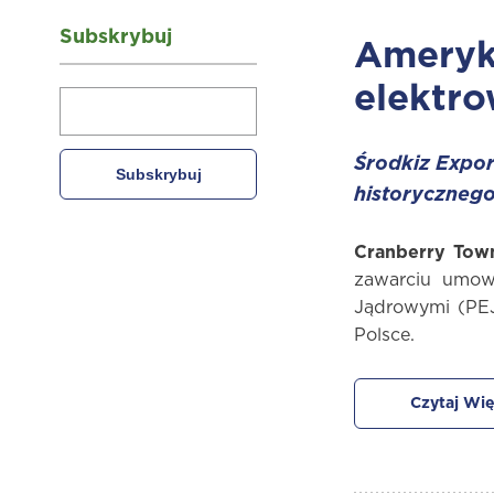
Subskrybuj
Ameryka
elektro
Środkiz Expor
historycznego
Cranberry Town
zawarciu umowy
Jądrowymi (PEJ
Polsce.
Czytaj Wię