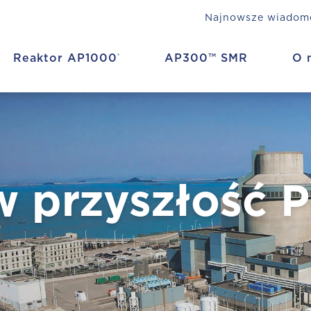
Najnowsze wiadom
Reaktor AP1000
AP300™ SMR
O 
®
w przyszłość P