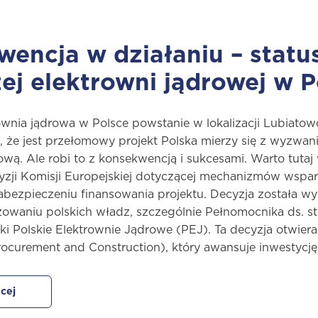
encja w działaniu – statu
ej elektrowni jądrowej w P
ownia jądrowa w Polsce powstanie w lokalizacji Lubiato
, że jest przełomowy projekt Polska mierzy się z wyzwan
ową. Ale robi to z konsekwencją i sukcesami. Warto tut
zji Komisji Europejskiej dotyczącej mechanizmów wsparci
abezpieczeniu finansowania projektu. Decyzja została w
waniu polskich władz, szczególnie Pełnomocnika ds. stra
łki Polskie Elektrownie Jądrowe (PEJ). Ta decyzja otwi
rocurement and Construction), który awansuje inwestycję 
cej