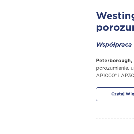
Westing
porozu
Współpraca 
Peterborough, 
porozumienie, u
AP1000® i AP30
Czytaj Wię