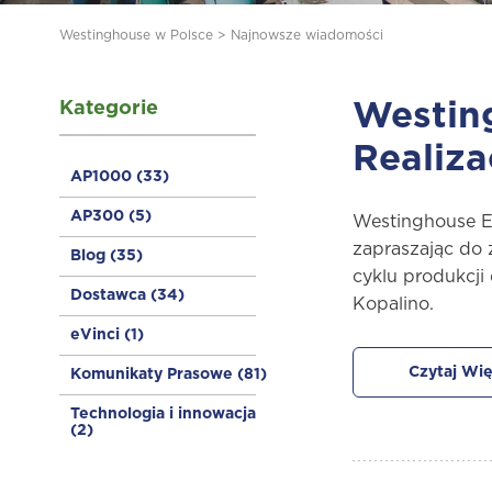
Westinghouse w Polsce
>
Najnowsze wiadomości
Kategorie
Westing
Realiz
AP1000
(33)
AP300
(5)
Westinghouse El
zapraszając do
Blog
(35)
cyklu produkcji
Dostawca
(34)
Kopalino.
eVinci
(1)
Czytaj Wię
Komunikaty Prasowe
(81)
Technologia i innowacja
(2)