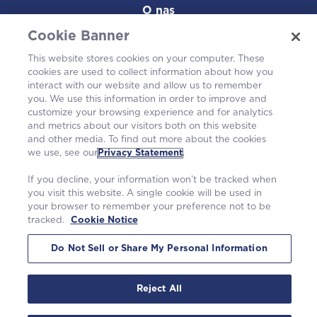
O nas
Cookie Banner
Kariera
This website stores cookies on your computer. These
cookies are used to collect information about how you
W społeczności
interact with our website and allow us to remember
you. We use this information in order to improve and
customize your browsing experience and for analytics
and metrics about our visitors both on this website
and other media. To find out more about the cookies
we use, see our
Privacy Statement
.
If you decline, your information won’t be tracked when
you visit this website. A single cookie will be used in
your browser to remember your preference not to be
tracked.
Cookie Notice
©2026 Westinghouse Electric Company LLC. |
Polityka prywatności
|
Warunki korzystania
|
Powiadomienie o plikach cookie
Do Not Sell or Share My Personal Information
Reject All